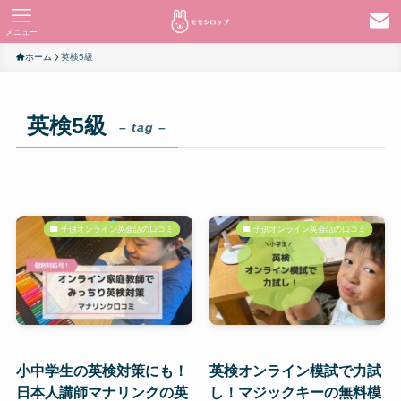
メニュー
ホーム
英検5級
英検5級
– tag –
子供オンライン英会話の口コミ
子供オンライン英会話の口コミ
小中学生の英検対策にも！
英検オンライン模試で力試
日本人講師マナリンクの英
し！マジックキーの無料模