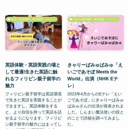
生きた英語体験・英語実践・イベント
生きた英語体験・英語実践・イベント
英語体験・英語実践の場と
きゃりーぱみゅぱみゅ「え
して最適!生きた英語に触
いごであそぼ Meets the
れるフィリピン親子留学の
World」出演（NHK Eテ
魅力
レ）
フィリピン親子留学は英語環境
2023年4月からのEテレ「えい
で生きた英語を実践することが
ごであそぼ」にきゃりーぱみゅ
できますし、英語体験をする
ぱみゅさんの出演が発表されま
と、より自信を持って英語を話
した。しんまい魔法使いの役と
せるようになります。フィリピ
のことで詳細を調べてみまし
ン親子留学の魅力にはまってし
た。