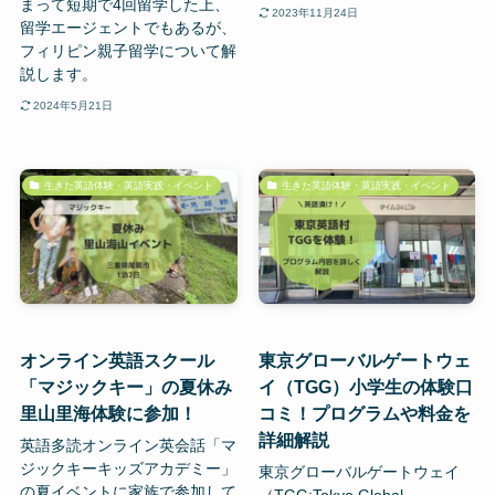
まって短期で4回留学した上、
2023年11月24日
留学エージェントでもあるが、
フィリピン親子留学について解
説します。
2024年5月21日
生きた英語体験・英語実践・イベント
生きた英語体験・英語実践・イベント
オンライン英語スクール
東京グローバルゲートウェ
「マジックキー」の夏休み
イ（TGG）小学生の体験口
里山里海体験に参加！
コミ！プログラムや料金を
詳細解説
英語多読オンライン英会話「マ
ジックキーキッズアカデミー」
東京グローバルゲートウェイ
の夏イベントに家族で参加して
（TGG:Tokyo Global