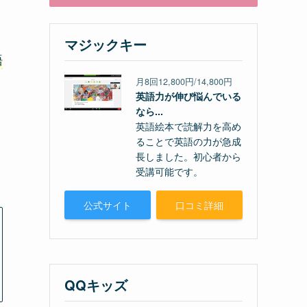
マジックキー
語
月8回12,800円/14,800円
英語力が伸び悩んでいる
なら...
ま
英語絵本で読解力を高め
ることで英語の力が急成
長しました。初心者から
受講可能です。
公式サイト
口コミ詳細
QQキッズ