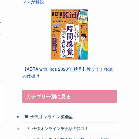
ママが解説
ズ
の
【AERA with Kids 2023年 秋号】教えて！多読
の仕掛け
カテゴリー別に見る
子供オンライン英会話
子供オンライン英会話の口コミ