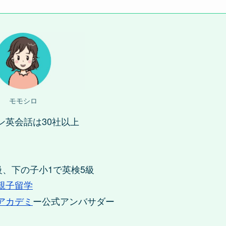
モモシロ
ン英会話は30社以上
級、下の子小1で英検5級
親子留学
アカデミ
ー公式アンバサダー