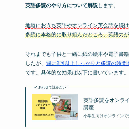
します。
英語多読のやり方について解説
地道におうち英語やオンライン英会話を続け
多読に本格的に取り組んだところ、英語力が
それまでも子供と一緒に紙の絵本や電子書籍
したが、
週に2回以上しっかりと多読の時間
です。具体的な効果は以下に書いています。
あわせて読みたい
英語多読をオンラ
講座
小学生向けオンラインで