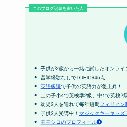
このブログ記事を書いた人
子供が2歳から一緒に試したオンライ
留学経験なしでTOEIC945点
英語多読
で子供の英語力が急上昇！
上の子小4で英検準2級、中1で英検2
幼児2人を連れて毎年短期
フィリピン
子供2人受講中！
マジックキーキッズ
モモシロのプロフィール