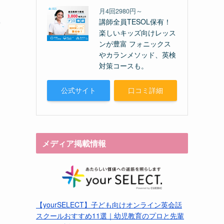
月4回2980円～
そ
講師全員TESOL保有！
楽しいキッズ向けレッス
し
ンが豊富 フォニックス
やカランメソッド、英検
対策コースも。
し
公式サイト
口コミ詳細
メディア掲載情報
【yourSELECT】子ども向けオンライン英会話
スクールおすすめ11選｜幼児教育のプロと先輩