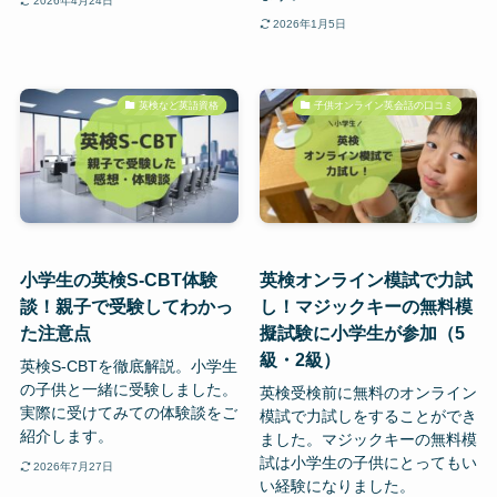
2026年4月24日
2026年1月5日
英検など英語資格
子供オンライン英会話の口コミ
小学生の英検S-CBT体験
英検オンライン模試で力試
談！親子で受験してわかっ
し！マジックキーの無料模
た注意点
擬試験に小学生が参加（5
級・2級）
英検S-CBTを徹底解説。小学生
の子供と一緒に受験しました。
英検受検前に無料のオンライン
実際に受けてみての体験談をご
模試で力試しをすることができ
紹介します。
ました。マジックキーの無料模
試は小学生の子供にとってもい
2026年7月27日
い経験になりました。