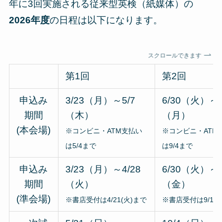
年に3回実施される従来型英検（紙媒体）の
2026年度
の日程は以下になります。
スクロールできます
第1回
第2回
申込み
3/23（月）～5/7
6/30（火）～9
期間
（木）
（月）
(本会場)
※コンビニ・ATM支払い
※コンビニ・ATM
は5/4まで
は9/4まで
申込み
3/23（月）～4/28
6/30（火）～9
期間
（火）
（金）
(準会場)
※書店受付は4/21(火)まで
※書店受付は9/1(