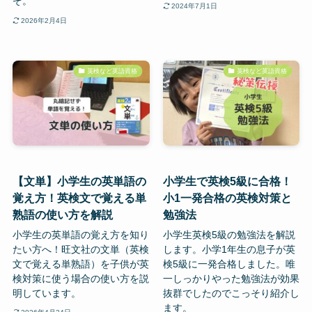
ぞ。
2024年7月1日
2026年2月4日
英検など英語資格
英検など英語資格
【文単】小学生の英単語の
小学生で英検5級に合格！
覚え方！英検文で覚える単
小1一発合格の英検対策と
熟語の使い方を解説
勉強法
小学生の英単語の覚え方を知り
小学生英検5級の勉強法を解説
たい方へ！旺文社の文単（英検
します。小学1年生の息子が英
文で覚える単熟語）を子供が英
検5級に一発合格しました。唯
検対策に使う場合の使い方を説
一しっかりやった勉強法が効果
明しています。
抜群でしたのでこっそり紹介し
ます。