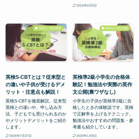
2024年4月5日
英検など英語資格
英検など英語資格
英検S-CBTとは？従来型と
英検準2級小学生の合格体
の違いや子供が受けるデメ
験記！勉強法や実際の英作
リット・注意点も解説！
文公開(裏ワザなし)
英検S-CBTを徹底解説。従来型
小学生の子供が英検準2級に合
英検との違いや、申し込み方
格したときの体験談です。英検
法、子どもでも受けられるのか
で正解率を上げるテクニック、
やメリットデメリットをご紹介
勉強法やおすすめの問題集・参
します。
考書も紹介しています。
2026年7月27日
2026年1月5日