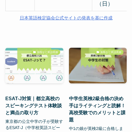
（日）
日本英語検定協会公式サイトの発表を基に作成
英検など英語資格
英検など英語資格
ESAT-J対策｜都立高校の
中学生英検2級合格の決め
スピーキングテスト体験談
手はライティングと読解！
と満点の取り方
高校受験でのメリットと課
題
東京都の公立中学の子が受験す
るESAT-J（中学校英語スピー
中1の娘が英検2級に合格しま