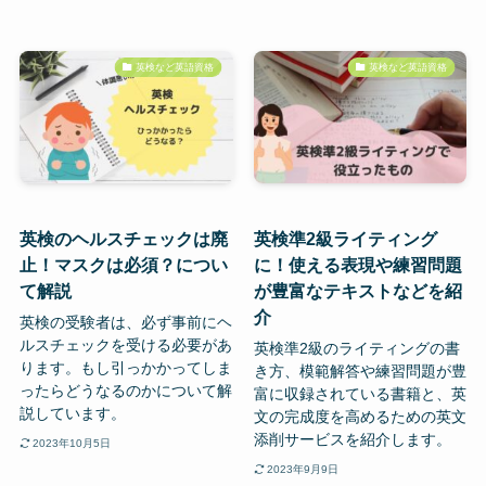
英検など英語資格
英検など英語資格
英検のヘルスチェックは廃
英検準2級ライティング
止！マスクは必須？につい
に！使える表現や練習問題
て解説
が豊富なテキストなどを紹
介
英検の受験者は、必ず事前にヘ
ルスチェックを受ける必要があ
英検準2級のライティングの書
ります。もし引っかかってしま
き方、模範解答や練習問題が豊
ったらどうなるのかについて解
富に収録されている書籍と、英
説しています。
文の完成度を高めるための英文
添削サービスを紹介します。
2023年10月5日
2023年9月9日