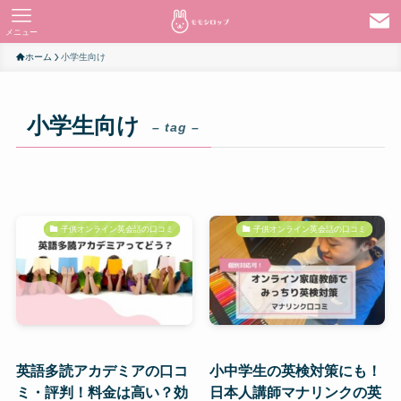
メニュー
ホーム
小学生向け
小学生向け
– tag –
子供オンライン英会話の口コミ
子供オンライン英会話の口コミ
英語多読アカデミアの口コ
小中学生の英検対策にも！
ミ・評判！料金は高い？効
日本人講師マナリンクの英