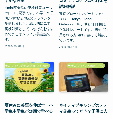
すめな理由
コミ！プログラムや料金を
詳細解説
kimini英会話の英検対策コース
の口コミ記事です。小学生の子
東京グローバルゲートウェイ
供が準2級と3級のレッスンを
（TGG:Tokyo Global
受講しました。総合的に見て、
Gateway）を子供と1日利用し
英検対策としていちばんおすす
た体験レポートです。初めて利
めできるオンライン英会話で
用される方向けに詳しく解説し
す。
ています。
2024年4月8日
2023年9月9日
子供オンライン英会話の比較・まとめ記事
子供オンライン英会話の口コミ
夏休みに英語を伸ばす！小
ネイティブキャンプのテデ
学生中学生が短期で学べる
ィ先生ってどう？子供に人