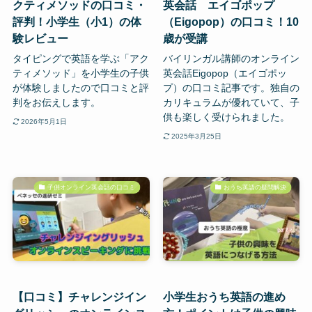
クティメソッドの口コミ・
英会話 エイゴポップ
評判！小学生（小1）の体
（Eigopop）の口コミ！10
験レビュー
歳が受講
タイピングで英語を学ぶ「アク
バイリンガル講師のオンライン
ティメソッド」を小学生の子供
英会話Eigopop（エイゴポッ
が体験しましたので口コミと評
プ）の口コミ記事です。独自の
判をお伝えします。
カリキュラムが優れていて、子
供も楽しく受けられました。
2026年5月1日
2025年3月25日
子供オンライン英会話の口コミ
おうち英語の疑問解決
【口コミ】チャレンジイン
小学生おうち英語の進め