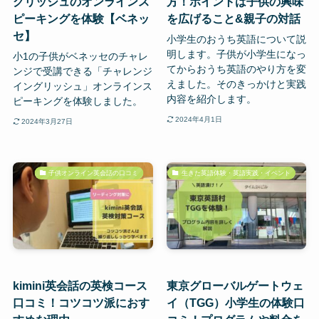
グリッシュのオンラインス
方！ポイントは子供の興味
ピーキングを体験【ベネッ
を広げること&親子の対話
セ】
小学生のおうち英語について説
明します。子供が小学生になっ
小1の子供がベネッセのチャレ
てからおうち英語のやり方を変
ンジで受講できる「チャレンジ
えました。そのきっかけと実践
イングリッシュ」オンラインス
内容を紹介します。
ピーキングを体験しました。
2024年4月1日
2024年3月27日
子供オンライン英会話の口コミ
生きた英語体験・英語実践・イベント
kimini英会話の英検コース
東京グローバルゲートウェ
口コミ！コツコツ派におす
イ（TGG）小学生の体験口